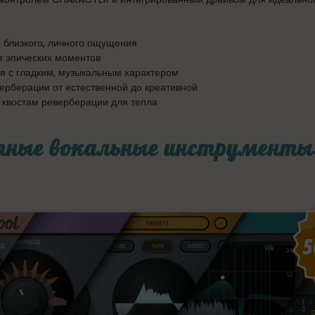
 близкого, личного ощущения
я эпических моментов
я с гладким, музыкальным характером
ерберации от естественной до креативной
хвостам реверберации для тепла
ные вокальные инструменты: