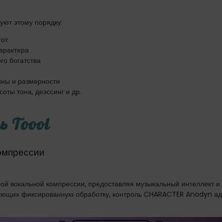
ют этому порядку:
тот
арактера
го богатства
ны и размерности
оты тона, деэссинг и др.
ь Toool
омпрессии
й вокальной компрессии, предоставляя музыкальный интеллект и а
яющих фиксированную обработку, контроль CHARACTER Anodyn ад