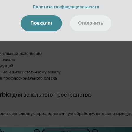
Политика конфиденциальности
Поехали!
Отклонить
повое тепло к вокалу с музыкальным гармоническим усилением и 
 интимных исполнений
о вокала
дукций
ние и жизнь статичному вокалу
я профессионального блеска
bia для вокального пространства
оставляя сложную пространственную обработку, которая размещает