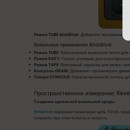
Режим TUBE Anadrive:
Добавляет винтажное лам
Вокальные применения Anadrive:
Режим TUBE:
Классическое вокальное тепло для
Режим SOFT:
Тонкое усиление для естественног
Режим TAPE:
Винтажный характер для ретро-про
Контроль GRAIN:
Добавляет органическое движе
Секция CONSOLE:
Окраска канальной полосы дл
Пространственное измерение: Rever
Создание идеальной вокальной среды
Reverbia
завершает вокальную цепь Toool, пред
сохраняя при этом ясность и четкость.