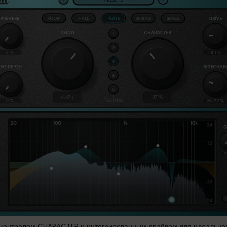
 контролем CHARACTER и интегрированным драйвом для идеального