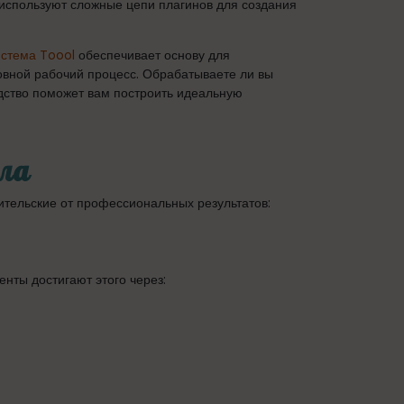
используют сложные цепи плагинов для создания
истема Toool
обеспечивает основу для
овной рабочий процесс. Обрабатываете ли вы
дство поможет вам построить идеальную
ла
тельские от профессиональных результатов:
нты достигают этого через: