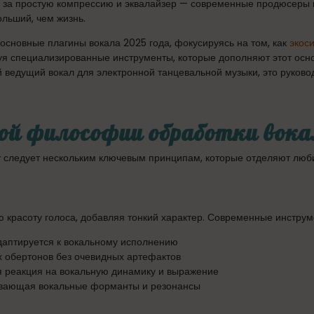
о за простую компрессию и эквалайзер — современные продюсеры 
льший, чем жизнь.
сновные плагины вокала 2025 года, фокусируясь на том, как
экос
уя специализированные инструменты, которые дополняют этот осн
ведущий вокал для электронной танцевальной музыки, это руково
ой философии обработки вока
 следует нескольким ключевым принципам, которые отделяют люби
 красоту голоса, добавляя тонкий характер. Современные инструме
даптируется к вокальному исполнению
 обертонов без очевидных артефактов
 реакция на вокальную динамику и выражение
ывающая вокальные форманты и резонансы