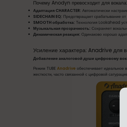
Почему Anodyn превосходит для вокала:
Адаптация CHARACTER:
Автоматически настраив
SIDECHAIN EQ:
Предотвращает срабатывание от 
SMOOTH обработка:
Технология Lookahead уст
Музыкальная прозрачность:
Сохраняет вокальн
Динамическая реакция:
Одинаково хорошо адап
Усиление характера: Anadrive для 
Добавление аналоговой души цифровому вок
Режим TUBE
Anadrive
обеспечивает идеальное в
жесткости, часто связанной с цифровой сатурацие