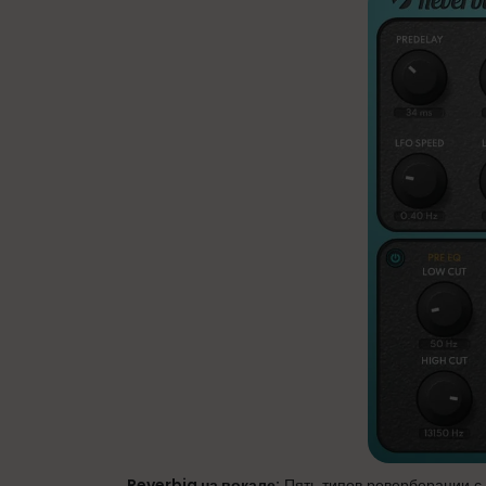
Reverbia на вокале:
Пять типов реверберации с