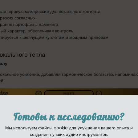
ает кривую компрессии для вокального контента
резких согласных
раняет артефакты пампинга
ый характер, обеспечивая контроль
тируется к шепчущим куплетам и мощным припевам
вокального тепла
алу
окальное усиление, добавляя гармоническое богатство, напомина
й.
Готовы к исследованию?
Мы используем файлы cookie для улучшения вашего опыта и
создания лучших аудио инструментов.