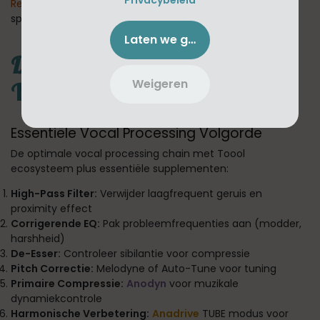
Renaissance Axx
voegt harmonische opwinding toe
specifiek ontworpen voor vocals.
Laten we gaan!
De Complete Professionele
Weigeren
Vocal Chain
Essentiële Vocal Processing Volgorde
De optimale vocal processing chain met Toool
ecosysteem plus essentiële supplementen:
High-Pass Filter:
Verwijder laagfrequent geruis en
proximity effect
Corrigerende EQ:
Pak probleemfrequenties aan (modder,
harshheid)
De-Esser:
Controleer sibilantie voor compressie
Pitch Correctie:
Melodyne of Auto-Tune voor tuning
Primaire Compressie:
Anodyn
voor muzikale
dynamiekcontrole
Harmonische Verbetering:
Anadrive
TUBE modus voor