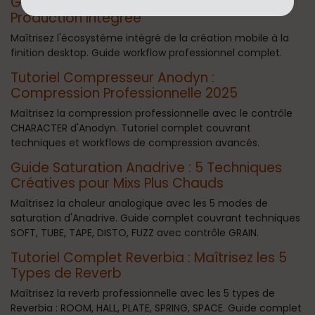
Guide Workflow Toool Complet 2025 -
Production Intégrée
Maîtrisez l'écosystème intégré de la création mobile à la
finition desktop. Guide workflow professionnel complet.
Tutoriel Compresseur Anodyn :
Compression Professionnelle 2025
Maîtrisez la compression professionnelle avec le contrôle
CHARACTER d'Anodyn. Tutoriel complet couvrant
techniques et workflows de compression avancés.
Guide Saturation Anadrive : 5 Techniques
Créatives pour Mixs Plus Chauds
Maîtrisez la chaleur analogique avec les 5 modes de
saturation d'Anadrive. Guide complet couvrant techniques
SOFT, TUBE, TAPE, DISTO, FUZZ avec contrôle GRAIN.
Tutoriel Complet Reverbia : Maîtrisez les 5
Types de Reverb
Maîtrisez la reverb professionnelle avec les 5 types de
Reverbia : ROOM, HALL, PLATE, SPRING, SPACE. Guide complet