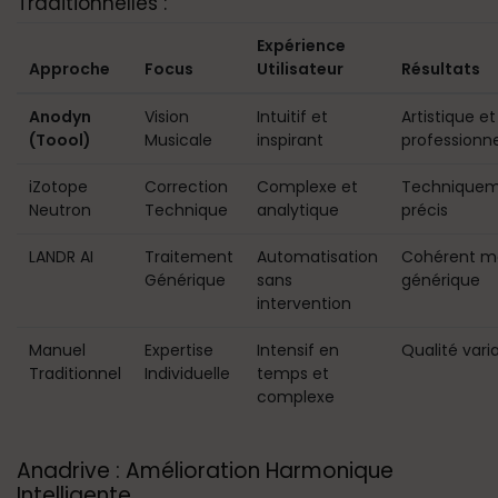
Traditionnelles :
Expérience
Approche
Focus
Utilisateur
Résultats
Anodyn
Vision
Intuitif et
Artistique et
(Toool)
Musicale
inspirant
professionne
iZotope
Correction
Complexe et
Technique
Neutron
Technique
analytique
précis
LANDR AI
Traitement
Automatisation
Cohérent m
Générique
sans
générique
intervention
Manuel
Expertise
Intensif en
Qualité vari
Traditionnel
Individuelle
temps et
complexe
Anadrive : Amélioration Harmonique
Intelligente