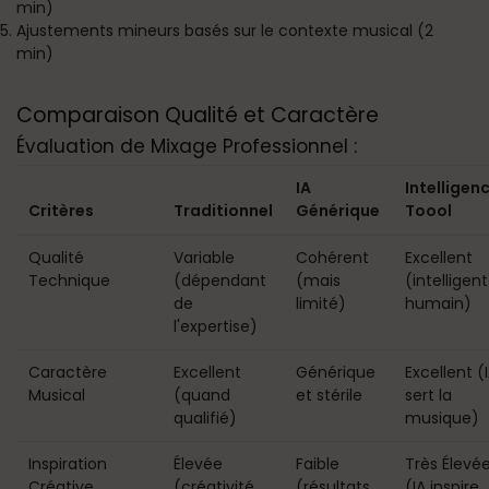
min)
Ajustements mineurs basés sur le contexte musical (2
min)
Comparaison Qualité et Caractère
Évaluation de Mixage Professionnel :
IA
Intelligen
Critères
Traditionnel
Générique
Toool
Qualité
Variable
Cohérent
Excellent
Technique
(dépendant
(mais
(intelligent
de
limité)
humain)
l'expertise)
Caractère
Excellent
Générique
Excellent (
Musical
(quand
et stérile
sert la
qualifié)
musique)
Inspiration
Élevée
Faible
Très Élevé
Créative
(créativité
(résultats
(IA inspire