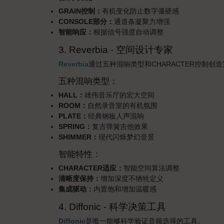
GRAIN控制：
有机变化防止数字僵硬感
CONSOLE部分：
通道条凝聚力增强
智能响应：
根据信号强度自动调整
3. Reverbia - 空间设计专家
Reverbia
通过五种混响类型和CHARACTER控制创
五种混响类型：
HALL：
雄伟音乐厅的宏大空间
ROOM：
自然录音室的有机氛围
PLATE：
经典钢板人声混响
SPRING：
复古弹簧吉他效果
SHIMMER：
现代闪烁梦幻音景
智能特性：
CHARACTER适应：
智能空间算法调整
清晰度保持：
增加深度不牺牲定义
集成驱动：
内置饱和增加温暖感
4. Diffonic - 科学决策工具
Diffonic
是唯一能够科学验证音频选择的工具。