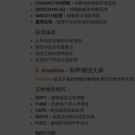
CHARACTER控制：
AI驱动的智能压缩适应
SIDECHAIN EQ：
精确的频率依赖压缩
SMOOTH处理：
前瞻算法消除伪影
通用应用：
适用于任何音源的智能处理
应用场景：
人声动态控制和特色增强
鼓组冲击力和凝聚力
混音总线的透明粘合
乐器的个性化压缩处理
2. Anadrive - 和声增强大师
Anadrive
提供从微妙增暖到极端效果的完整饱和光谱
五种饱和模式：
SOFT：
透明混音总线增暖
TUBE：
经典电子管人声增强
TAPE：
模拟磁带鼓组处理
DISTO：
创意吉他和合成器失真
FUZZ：
极端纹理和声音设计
独特功能：