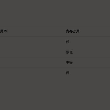
使用率
内存占用
低
极低
中等
低