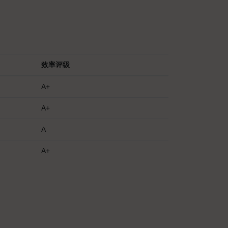
效率评级
A+
A+
A
A+