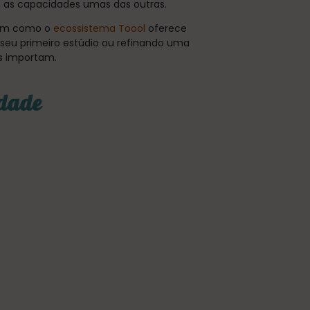
 as capacidades umas das outras.
r em como o
ecossistema Toool
oferece
seu primeiro estúdio ou refinando uma
is importam.
idade