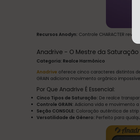
Recursos Anodyn:
Controle CHARACTER revoluc
Anadrive - O Mestre da Saturação
Categoria: Realce Harmônico
Anadrive
oferece cinco caracteres distintos 
GRAIN adiciona movimento orgânico impossível
Por Que Anadrive É Essencial:
Cinco Tipos de Saturação:
De realce transpar
Controle GRAIN:
Adiciona vida e movimento a 
Seção CONSOLE:
Coloração autêntica de strip
Versatilidade de Gênero:
Perfeito para qualqu