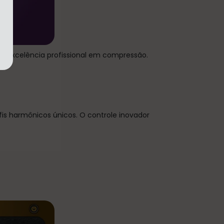
 excelência profissional em compressão.
is harmônicos únicos. O controle inovador