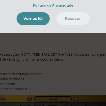
Política de Privacidade
Vamos lá!
Recusar
ionário, SIDECHAIN EQ avançado e processamento SMOOTH para
de saturação—SOFT, TUBE, TAPE, DISTO e FUZZ—cada um com perf
 de alcançar com saturação estática.
ente à destruição criativa
sons estáticos
 de canal
er estilo musical