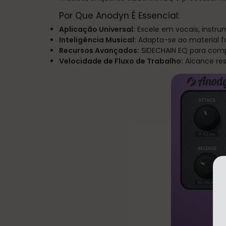
Por Que Anodyn É Essencial:
Aplicação Universal:
Excele em vocais, instru
Inteligência Musical:
Adapta-se ao material 
Recursos Avançados:
SIDECHAIN EQ para com
Velocidade de Fluxo de Trabalho:
Alcance res