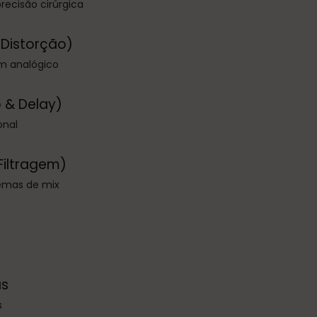
recisão cirúrgica
 Distorção)
em analógico
 & Delay)
onal
Filtragem)
lemas de mix
as
s