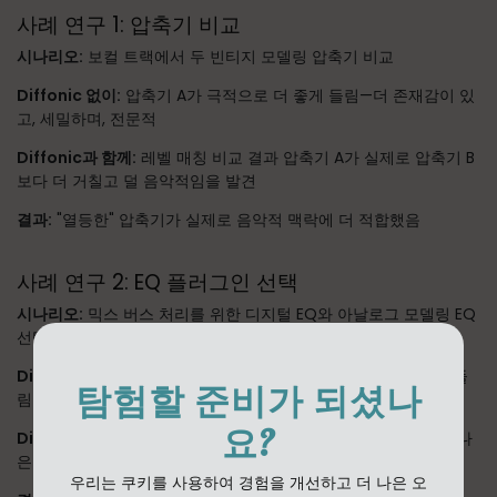
사례 연구 1: 압축기 비교
시나리오:
보컬 트랙에서 두 빈티지 모델링 압축기 비교
Diffonic 없이:
압축기 A가 극적으로 더 좋게 들림—더 존재감이 있
고, 세밀하며, 전문적
Diffonic과 함께:
레벨 매칭 비교 결과 압축기 A가 실제로 압축기 B
보다 더 거칠고 덜 음악적임을 발견
결과:
"열등한" 압축기가 실제로 음악적 맥락에 더 적합했음
사례 연구 2: EQ 플러그인 선택
시나리오:
믹스 버스 처리를 위한 디지털 EQ와 아날로그 모델링 EQ
선택
Diffonic 없이:
아날로그 모델링 EQ가 더 따뜻하고 음악적으로 들
탐험할 준비가 되셨나
림
요?
Diffonic과 함께:
블라인드 테스트 결과 디지털 EQ가 실제로 더 나
은 투명성과 믹스 응집력을 제공함을 발견
우리는 쿠키를 사용하여 경험을 개선하고 더 나은 오