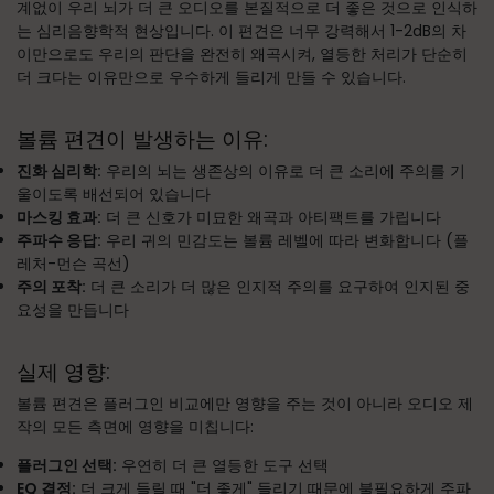
계없이 우리 뇌가 더 큰 오디오를 본질적으로 더 좋은 것으로 인식하
는 심리음향학적 현상입니다. 이 편견은 너무 강력해서 1-2dB의 차
이만으로도 우리의 판단을 완전히 왜곡시켜, 열등한 처리가 단순히
더 크다는 이유만으로 우수하게 들리게 만들 수 있습니다.
볼륨 편견이 발생하는 이유:
진화 심리학:
우리의 뇌는 생존상의 이유로 더 큰 소리에 주의를 기
울이도록 배선되어 있습니다
마스킹 효과:
더 큰 신호가 미묘한 왜곡과 아티팩트를 가립니다
주파수 응답:
우리 귀의 민감도는 볼륨 레벨에 따라 변화합니다 (플
레처-먼슨 곡선)
주의 포착:
더 큰 소리가 더 많은 인지적 주의를 요구하여 인지된 중
요성을 만듭니다
실제 영향:
볼륨 편견은 플러그인 비교에만 영향을 주는 것이 아니라 오디오 제
작의 모든 측면에 영향을 미칩니다:
플러그인 선택:
우연히 더 큰 열등한 도구 선택
EQ 결정:
더 크게 들릴 때 "더 좋게" 들리기 때문에 불필요하게 주파