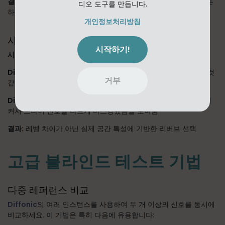
결과:
"아날로그 따뜻함"이 주로 볼륨 편견과 믹스에 기여하지 않는
디오 도구를 만듭니다.
하모닉 왜곡이었음을 이해
개인정보처리방침
사례 연구 3: 리버브 캐릭터 평가
시작하기!
시나리오:
스트링 편곡을 위한 다양한 리버브 알고리즘 비교
Diffonic 없이:
한 리버브가 더 많은 "공간"과 "차원"을 추가하는 것
거부
같음
Diffonic과 함께:
레벨 매칭 비교 결과 선호된 리버브가 단순히 더
커서 드라이 신호를 다르게 마스킹했음을 보여줌
결과:
레벨 차이가 아닌 실제 공간 특성에 기반한 리버브 선택
고급 블라인드 테스트 기법
다중 레퍼런스 비교
Diffonic
의 여러 인스턴스를 사용하여 두 개 이상의 신호를 동시에
비교하세요. 이 기법은 특히 다음에 유용합니다: