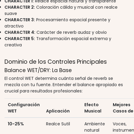
CHARACTER 1:
Realce espacial natural y transparente
CHARACTER 2:
Coloración cálida y musical con realce
suave
CHARACTER 3:
Procesamiento espacial presente y
atractivo
CHARACTER 4:
Carácter de reverb audaz y obvio
CHARACTER 5:
Transformación espacial extrema y
creativa
Dominio de los Controles Principales
Balance WET/DRY: La Base
El control WET determina cuánta señal de reverb se
mezcla con tu fuente. Entender el balance apropiado es
crucial para resultados profesionales:
Configuración
Efecto
Mejores
WET
Aplicación
Musical
Casos de
10-25%
Realce Sutil
Ambiente
Voces,
natural
instrumen