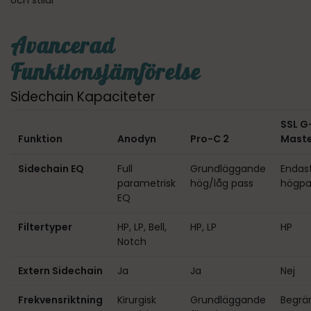
och stilar
Avancerad
Funktionsjämförelse
Sidechain Kapaciteter
SSL G
Funktion
Anodyn
Pro-C 2
Maste
Sidechain EQ
Full
Grundläggande
Endas
parametrisk
hög/låg pass
högpa
EQ
Filtertyper
HP, LP, Bell,
HP, LP
HP
Notch
Extern Sidechain
Ja
Ja
Nej
Frekvensriktning
Kirurgisk
Grundläggande
Begrä