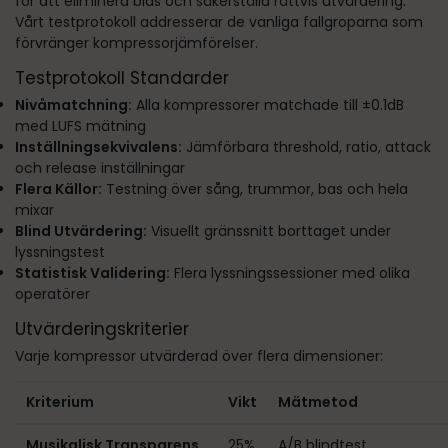
för att eliminera bias och säkerställa rättvis utvärdering.
Vårt testprotokoll addresserar de vanliga fallgroparna som
förvränger kompressorjämförelser.
Testprotokoll Standarder
Nivåmatchning:
Alla kompressorer matchade till ±0.1dB
med LUFS mätning
Inställningsekvivalens:
Jämförbara threshold, ratio, attack
och release inställningar
Flera Källor:
Testning över sång, trummor, bas och hela
mixar
Blind Utvärdering:
Visuellt gränssnitt borttaget under
lyssningstest
Statistisk Validering:
Flera lyssningssessioner med olika
operatörer
Utvärderingskriterier
Varje kompressor utvärderad över flera dimensioner:
Kriterium
Vikt
Mätmetod
Musikalisk Transparens
25%
A/B blindtest