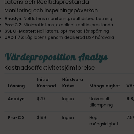
Latens och Realtidsprestanda
Monitoring och Inspelningspåverkan
Anodyn:
Noll latens monitoring, realtidsbearbetning
Pro-C 2:
Minimal latens, excellent realtidsprestanda
SSL G-Master:
Noll latens, optimerad för spårning
UAD 1176:
Låg latens genom dedikerad DSP hårdvara
Värdeproposition Analys
Kostnadseffektivitetsjämförelse
Initial
Hårdvara
Lösning
Kostnad
Krävs
Mångsidighet
Vä
Anodyn
$79
Ingen
Universell
9.8
tillämpning
Pro-C 2
$199
Ingen
Hög
7.5
mångsidighet