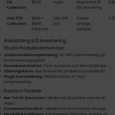
SSL
$249
Ingen
Begränsad till
6.8
Collection
SSL emulering
UAD 1176
$299 +
UAD DSP
Endast
5.2
Collection
$1500
kort
vintage
hårdvara
karaktär
Avkastning på Investering
Studio Produktivitetsvinster
Snabbare Mixkomplettering:
30-40% tidsminskning på
kompressionsuppgifter
Konsekvent Kvalitet:
Färre revisioner och klientändringar
Inlärningskurva:
Nya assistenter produktiva omedelbart
Plugin Konsolidering:
Minskat behov av flera
kompressorköp
Kreativa Fördelar
Mer Tid för Kreativitet:
Mindre tid att justera, mer tid att
skapa
Konsekvent Karaktär:
Mixelement limmas ihop naturligt
Musikalisk Intelligens:
Kompression förstärker snarare än