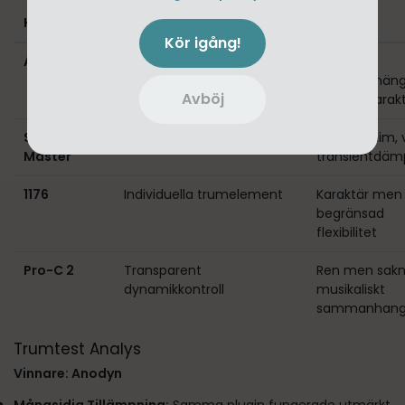
Kompressor
Tillämpning
Resultat
Kör igång!
Anodyn
Individuella trummor +
Stötig,
buss med adaptiv
sammanhäng
Avböj
CHARACTER
naturlig karak
SSL G-
Busskompressionsspecialist
Excellent lim, 
Master
transientdäm
1176
Individuella trumelement
Karaktär men
begränsad
flexibilitet
Pro-C 2
Transparent
Ren men sakn
dynamikkontroll
musikaliskt
sammanhan
Trumtest Analys
Vinnare: Anodyn