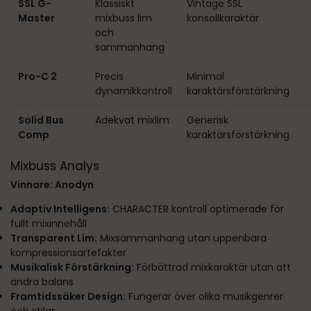
SSL G-
Klassiskt
Vintage SSL
Master
mixbuss lim
konsollkaraktär
och
sammanhang
Pro-C 2
Precis
Minimal
dynamikkontroll
karaktärsförstärkning
Solid Bus
Adekvat mixlim
Generisk
Comp
karaktärsförstärkning
Mixbuss Analys
Vinnare: Anodyn
Adaptiv Intelligens:
CHARACTER kontroll optimerade för
fullt mixinnehåll
Transparent Lim:
Mixsammanhang utan uppenbara
kompressionsartefakter
Musikalisk Förstärkning:
Förbättrad mixkaraktär utan att
ändra balans
Framtidssäker Design:
Fungerar över olika musikgenrer