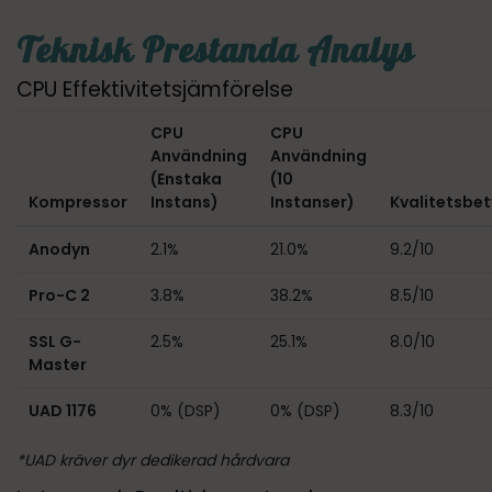
Teknisk Prestanda Analys
CPU Effektivitetsjämförelse
CPU
CPU
Användning
Användning
(Enstaka
(10
Kompressor
Instans)
Instanser)
Kvalitetsbe
Anodyn
2.1%
21.0%
9.2/10
Pro-C 2
3.8%
38.2%
8.5/10
SSL G-
2.5%
25.1%
8.0/10
Master
UAD 1176
0% (DSP)
0% (DSP)
8.3/10
*UAD kräver dyr dedikerad hårdvara