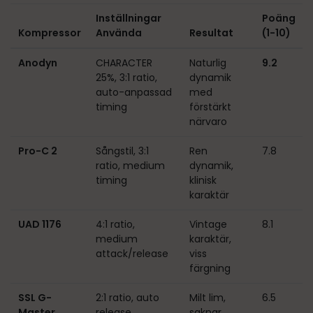
Inställningar
Poäng
Kompressor
Använda
Resultat
(1-10)
Anodyn
CHARACTER
Naturlig
9.2
25%, 3:1 ratio,
dynamik
auto-anpassad
med
timing
förstärkt
närvaro
Pro-C 2
Sångstil, 3:1
Ren
7.8
ratio, medium
dynamik,
timing
klinisk
karaktär
UAD 1176
4:1 ratio,
Vintage
8.1
medium
karaktär,
attack/release
viss
färgning
SSL G-
2:1 ratio, auto
Milt lim,
6.5
Master
release
saknar