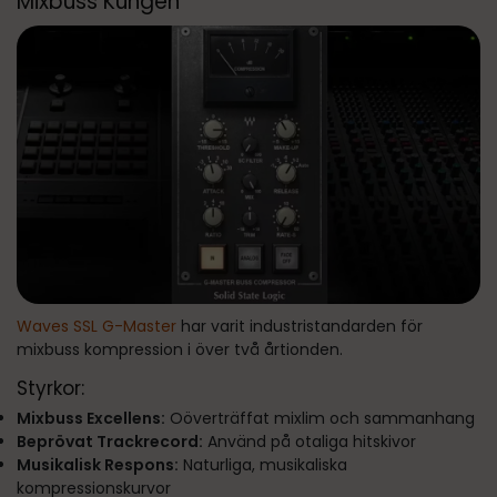
Mixbuss Kungen
Waves SSL G-Master
har varit industristandarden för
mixbuss kompression i över två årtionden.
Styrkor:
Mixbuss Excellens:
Oöverträffat mixlim och sammanhang
Beprövat Trackrecord:
Använd på otaliga hitskivor
Musikalisk Respons:
Naturliga, musikaliska
kompressionskurvor