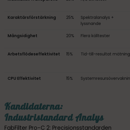
Karaktärsförstärkning
25%
Spektralanalys +
lyssnande
Mångsidighet
20%
Flera källtester
Arbetsflödeseffektivitet
15%
Tid-till-resultat mätning
CPU Effektivitet
15%
Systemresursövervakni
Kandidaterna:
Industristandard Analys
FabFilter Pro-C 2: Precisionsstandarden