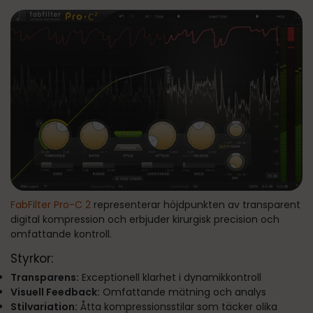
FabFilter Pro-C 2
representerar höjdpunkten av transparent
digital kompression och erbjuder kirurgisk precision och
omfattande kontroll.
Styrkor:
Transparens:
Exceptionell klarhet i dynamikkontroll
Visuell Feedback:
Omfattande mätning och analys
Stilvariation:
Åtta kompressionsstilar som täcker olika