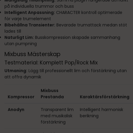
Mångsidig Tillämpning:
Samma plugin fungerade utmärkt
på individuella trummor och buss
Intelligent Anpassning:
CHARACTER kontroll optimerade
för varje trumelement
Bibehållna Transienter:
Bevarade trumattack medan stöt
lades till
Naturligt Lim:
Busskompression skapade sammanhang
utan pumpning
Mixbuss Mästerskap
Testmaterial: Komplett Pop/Rock Mix
Utmaning:
Lägg till professionellt lim och förstärkning utan
att offra dynamik
Mixbuss
Kompressor
Prestanda
Karaktärsförstärkning
Anodyn
Transparent lim
Intelligent harmonisk
med musikalisk
berikning
förstärkning