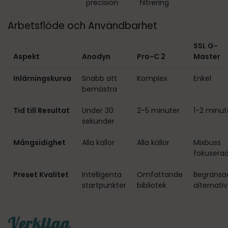
precision
filtrering
Arbetsflöde och Användbarhet
SSL G-
Aspekt
Anodyn
Pro-C 2
Master
Inlärningskurva
Snabb att
Komplex
Enkel
bemästra
Tid till Resultat
Under 30
2-5 minuter
1-2 minut
sekunder
Mångsidighet
Alla källor
Alla källor
Mixbuss
fokusera
Preset Kvalitet
Intelligenta
Omfattande
Begränsa
startpunkter
bibliotek
alternativ
Verkliga