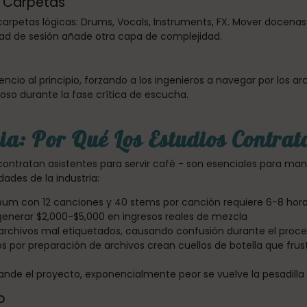
e Carpetas
 carpetas lógicas: Drums, Vocals, Instruments, FX. Mover docen
ad de sesión añade otra capa de complejidad.
cio al principio, forzando a los ingenieros a navegar por los ar
oso durante la fase crítica de escucha.
cia: Por Qué Los Estudios Contrat
contratan asistentes para servir café - son esenciales para ma
dades de la industria:
bum con 12 canciones y 40 stems por canción requiere 6-8 hora
generar $2,000-$5,000 en ingresos reales de mezcla
 archivos mal etiquetados, causando confusión durante el proc
 por preparación de archivos crean cuellos de botella que frustra
nde el proyecto, exponencialmente peor se vuelve la pesadilla
o