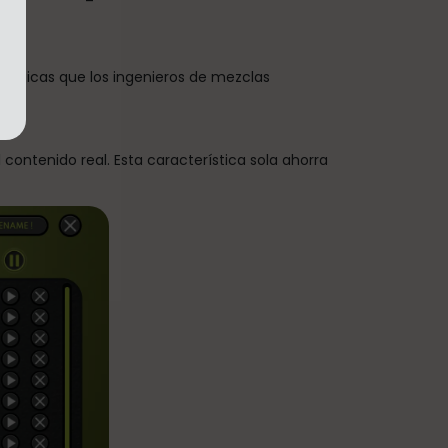
lógicas que los ingenieros de mezclas
contenido real. Esta característica sola ahorra