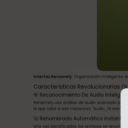
Interfaz Renamely:
Organización inteligente d
Características Revolucionarias 
🎯 Reconocimiento De Audio Inteligen
Renamely usa análisis de audio avanzado para
la app sabe si ese misterioso "Audio_14.wav" es
🚀 Renombrado Automático Instantá
Una vez identificados, los archivos se renom