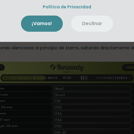
s.
Política de Privacidad
tas
¡Vamos!
Declinar
chivos se ordenan automáticamente en estructuras de carpetas 
es silenciosas al principio de stems, saltando directamente al 