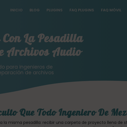
INICIO
BLOG
PLUGINS
FAQ PLUGINS
FAQ MÓVIL
Con La Pesadilla
e Archivos Audio
do para ingenieros de
eparación de archivos
culto Que Todo Ingeniero De Mez
a la misma pesadilla: recibir una carpeta de proyecto llena de