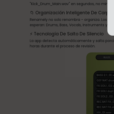
"Kick_Drum_Main.wav" en segundos, no minuto
📁 Organización Inteligente De Carpe
Renamely no solo renombra - organiza. Los ar
esperan: Drums, Bass, Vocals, Instruments y FX.
⚡ Tecnología De Salto De Silencio
La app detecta automáticamente y salta porcion
horas durante el proceso de revisión.