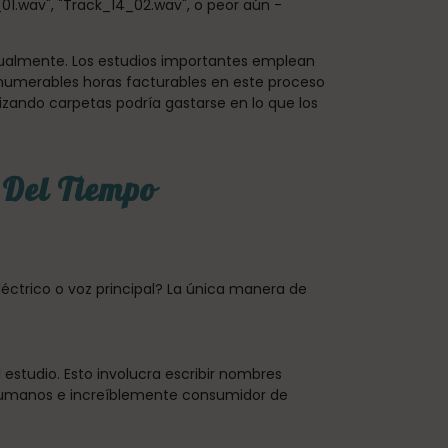
1.wav", "Track_14_02.wav", o peor aún -
 anualmente. Los estudios importantes emplean
innumerables horas facturables en este proceso
zando carpetas podría gastarse en lo que los
n Del Tiempo
léctrico o voz principal? La única manera de
studio. Esto involucra escribir nombres
 humanos e increíblemente consumidor de