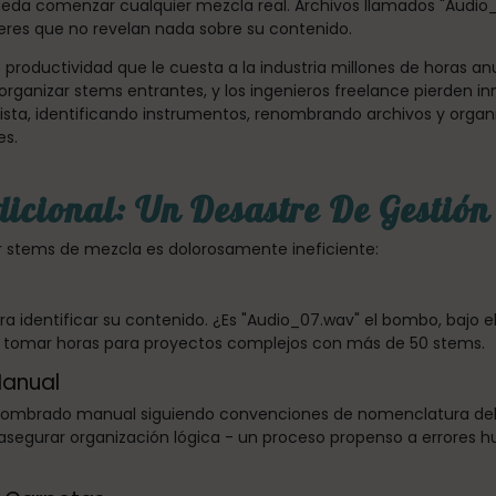
da comenzar cualquier mezcla real. Archivos llamados "Audio_0
res que no revelan nada sobre su contenido.
e productividad que le cuesta a la industria millones de horas
 organizar stems entrantes, y los ingenieros freelance pierden 
sta, identificando instrumentos, renombrando archivos y organi
es.
dicional: Un Desastre De Gestió
zar stems de mezcla es dolorosamente ineficiente:
ra identificar su contenido. ¿Es "Audio_07.wav" el bombo, bajo e
e tomar horas para proyectos complejos con más de 50 stems.
Manual
enombrado manual siguiendo convenciones de nomenclatura del e
 asegurar organización lógica - un proceso propenso a errores