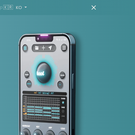
🇰🇷
pp
KO