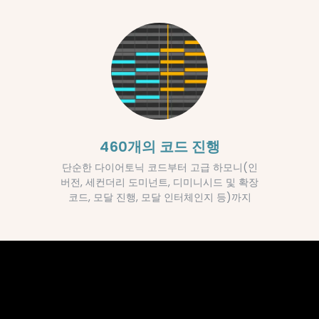
460개의 코드 진행
단순한 다이어토닉 코드부터 고급 하모니(인
버전, 세컨더리 도미넌트, 디미니시드 및 확장
코드, 모달 진행, 모달 인터체인지 등)까지