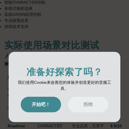
智能CHARACTER控制
多模式饱和选择
高级GRAIN纹理控制
专业级预设库
持续技术支持
实际使用场景对比测试
人声饱和处理
测试素材：
流行歌曲主唱录音
准备好探索了吗？
插件
设置
结果评价
评分
我们使用Cookie来改善您的体验并创造更好的音频工
具。
Saturation
中等强度
基础增暖，缺乏特
6/10
Knob
色
开始吧！
拒绝
IVGI
磁带模式
有一定特色，控制
7/10
有限
Anadrive
CHARACTER
专业品质，完美平
9.5/10