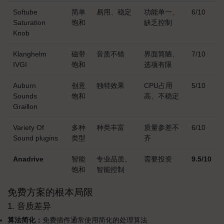
Softube
简单
易用、稳定
功能单一、
6/10
Saturation
饱和
缺乏控制
Knob
Klanghelm
磁带
音质不错
界面简陋、
7/10
IVGI
饱和
选项有限
Auburn
创意
独特效果
CPU占用
5/10
Sounds
饱和
高、不稳定
Graillon
Variety Of
多种
种类丰富
质量参差不
6/10
Sound plugins
类型
齐
Anadrive
智能
专业品质、
需要投资
9.5/10
饱和
智能控制
免费方案的根本局限
1. 音质差异
算法简化：
免费插件通常使用简化的处理算法