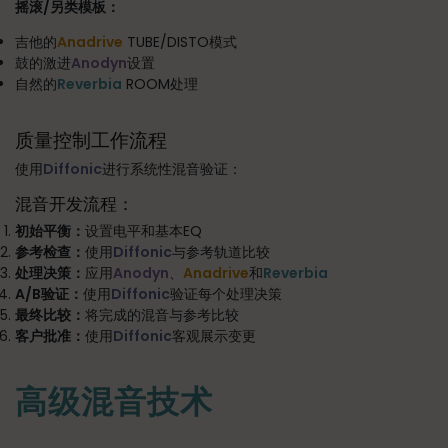
摇滚/另类模板：
吉他的
Anadrive
TUBE/DISTO模式
鼓的激进
Anodyn
设置
自然的
Reverbia
ROOM处理
质量控制工作流程
使用
Diffonic
进行系统性混音验证：
混音开发流程：
初始平衡：
设置电平和基本EQ
参考检查：
使用
Diffonic
与参考轨道比较
处理决策：
应用
Anodyn
、
Anadrive
和
Reverbia
A/B验证：
使用
Diffonic
验证每个处理决策
最终比较：
将完成的混音与参考比较
客户批准：
使用
Diffonic
客观展示变更
高级混音技术