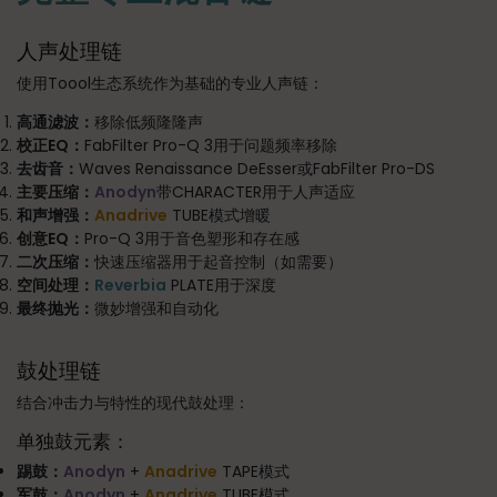
人声处理链
使用Toool生态系统作为基础的专业人声链：
高通滤波：
移除低频隆隆声
校正EQ：
FabFilter Pro-Q 3用于问题频率移除
去齿音：
Waves Renaissance DeEsser或FabFilter Pro-DS
主要压缩：
Anodyn
带CHARACTER用于人声适应
和声增强：
Anadrive
TUBE模式增暖
创意EQ：
Pro-Q 3用于音色塑形和存在感
二次压缩：
快速压缩器用于起音控制（如需要）
空间处理：
Reverbia
PLATE用于深度
最终抛光：
微妙增强和自动化
鼓处理链
结合冲击力与特性的现代鼓处理：
单独鼓元素：
踢鼓：
Anodyn
+
Anadrive
TAPE模式
军鼓：
Anodyn
+
Anadrive
TUBE模式