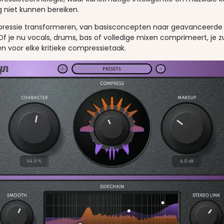
 niet kunnen bereiken.
ompressie transformeren, van basisconcepten naar geavanceerde
Of je nu vocals, drums, bas of volledige mixen comprimeert, j
voor elke kritieke compressietaak.