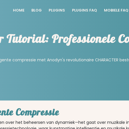
HOME
BLOG
PLUGINS
PLUGINS FAQ
MOBIELE FAQ
Tutorial: Professionele C
ligente compressie met Anodyn's revolutionaire CHARACTER best
ente Compressie
een over het beheersen van dynamiek—het gaat over muzikale intel
essietechnologie, waar kunstmatige intelligentie en muzikale