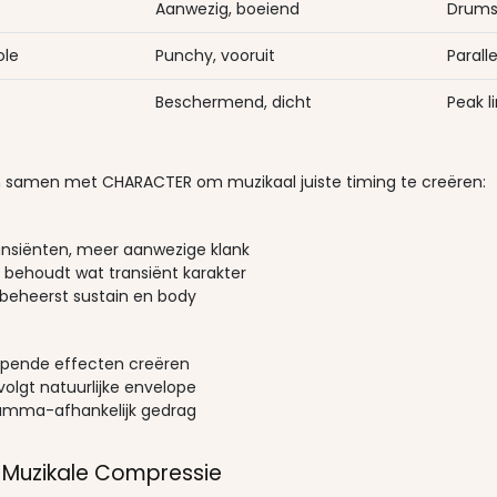
Aanwezig, boeiend
Drums,
ole
Punchy, vooruit
Parall
Beschermend, dicht
Peak l
n samen met CHARACTER om muzikaal juiste timing te creëren:
ansiënten, meer aanwezige klank
behoudt wat transiënt karakter
 beheerst sustain en body
mpende effecten creëren
olgt natuurlijke envelope
amma-afhankelijk gedrag
 Muzikale Compressie