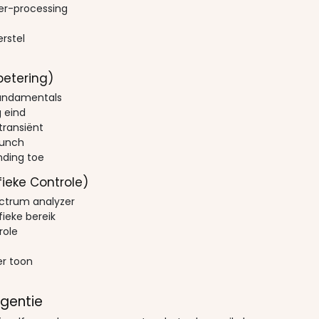
er-processing
erstel
etering)
fundamentals
 eind
transiënt
punch
ding toe
fieke Controle)
ctrum analyzer
fieke bereik
role
r toon
gentie