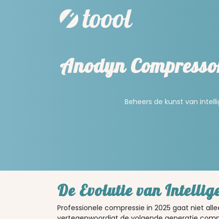
Anodyn Compressor 
Beheers de kunst van intel
De Evolutie van Intellig
Professionele compressie in 2025 gaat niet all
vertegenwoordigt de volgende generatie compr