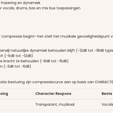
 frasering en dynamiek
r vocals, drums, bas en mix bus toepassingen
r compressie begint—het stelt het muzikale gevoeligheidspunt 
erwijl natuurlijke dynamiek behouden blijft (-12dB tot -18dB typi
h (-6dB tot -12dB)
 kracht te behouden (-8dB tot -15dB)
jm (-3dB tot -6dB)
s ratio besturing zijn compressiecurve aan op basis van CHARACTE
sing
Character Respons
Beste
Transparant, muzikaal
Vocals