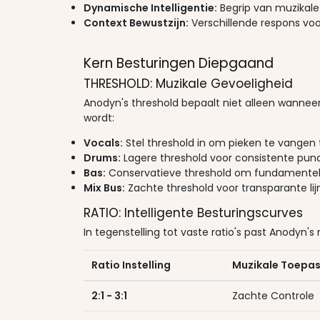
Dynamische Intelligentie:
Begrip van muzikale
Context Bewustzijn:
Verschillende respons voo
Kern Besturingen Diepgaand
THRESHOLD: Muzikale Gevoeligheid
Anodyn's threshold bepaalt niet alleen wannee
wordt:
Vocals:
Stel threshold in om pieken te vangen t
Drums:
Lagere threshold voor consistente punc
Bas:
Conservatieve threshold om fundamentele
Mix Bus:
Zachte threshold voor transparante li
RATIO: Intelligente Besturingscurves
In tegenstelling tot vaste ratio's past Anodyn'
Ratio Instelling
Muzikale Toepas
2:1 - 3:1
Zachte Controle