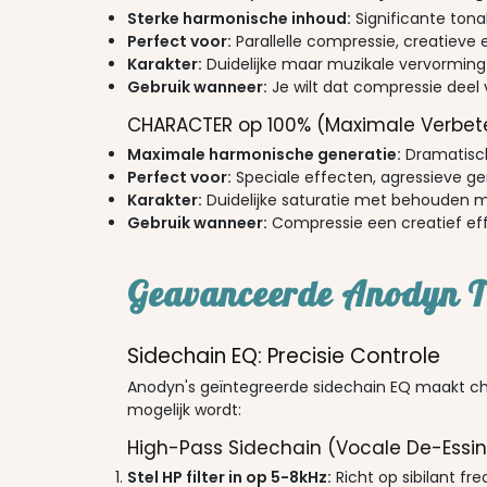
Sterke harmonische inhoud:
Significante ton
Perfect voor:
Parallelle compressie, creatieve 
Karakter:
Duidelijke maar muzikale vervorming
Gebruik wanneer:
Je wilt dat compressie deel
CHARACTER op 100% (Maximale Verbet
Maximale harmonische generatie:
Dramatisch
Perfect voor:
Speciale effecten, agressieve ge
Karakter:
Duidelijke saturatie met behouden mu
Gebruik wanneer:
Compressie een creatief ef
Geavanceerde Anodyn T
Sidechain EQ: Precisie Controle
Anodyn's geïntegreerde sidechain EQ maakt chi
mogelijk wordt:
High-Pass Sidechain (Vocale De-Essi
Stel HP filter in op 5-8kHz:
Richt op sibilant fr