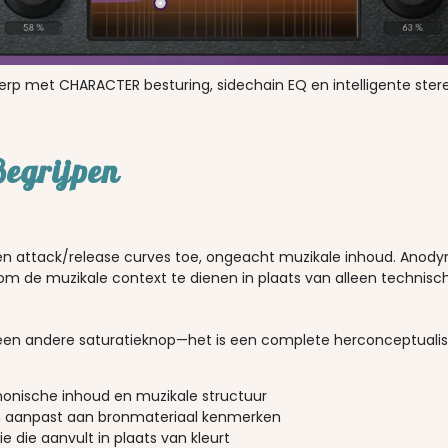
rp met CHARACTER besturing, sidechain EQ en intelligente stere
Begrijpen
en attack/release curves toe, ongeacht muzikale inhoud. Anodyn'
om de muzikale context te dienen in plaats van alleen technisch
 een andere saturatieknop—het is een complete herconceptuali
onische inhoud en muzikale structuur
h aanpast aan bronmateriaal kenmerken
ie die aanvult in plaats van kleurt