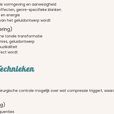
ale vormgeving en aanwezigheid
effecten, genre-specifieke klanken
 en energie
 van het geluidontwerp wordt
ering)
e tonale transformatie
nres, geluidontwerp
zikaliteit
fect wordt
echnieken
rurgische controle mogelijk over wat compressie triggert, waa
ng)
equenties