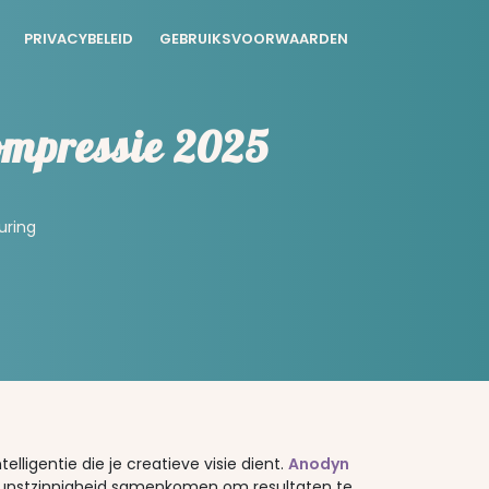
PRIVACYBELEID
GEBRUIKSVOORWAARDEN
ompressie 2025
uring
ligentie die je creatieve visie dient.
Anodyn
 kunstzinnigheid samenkomen om resultaten te