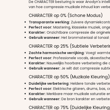
De CHARACTER besturing is waar Anodyn's intel
van hoe compressie muzikale inhoud kan verbe
CHARACTER op 0% (Schone Modus)
Transparante werking:
Zuivere dynamiekcontr
Perfect voor:
Mastering, klassieke muziek, on
Karakter:
Onzichtbare compressie die originel
Gebruik wanneer:
Het bronmateriaal al tonaal 
CHARACTER op 25% (Subtiele Verbeteri
Zachte harmonische verrijking:
Voegt warmte t
Perfect voor:
Professionele vocals, akoestisch
Karakter:
Nauwelijks hoorbare verbetering die 
Gebruik wanneer:
Je wilt dat compressie subti
CHARACTER op 50% (Muzikale Kleuring)
Duidelijke verbetering:
Heldere tonale verbete
Perfect voor:
Elektrische gitaren, drums, bas, 
Karakter:
Merkbare maar muzikale saturatie 
Gebruik wanneer:
De bron karakter en verbete
CHARACTER op 75% (Duidelijke Kleuring