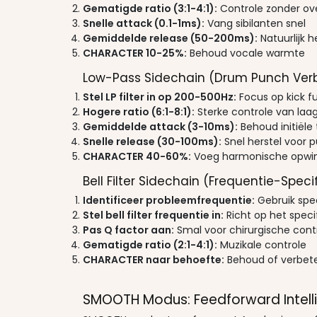
Gematigde ratio (3:1-4:1):
Controle zonder ov
Snelle attack (0.1-1ms):
Vang sibilanten snel
Gemiddelde release (50-200ms):
Natuurlijk h
CHARACTER 10-25%:
Behoud vocale warmte
Low-Pass Sidechain (Drum Punch Verb
Stel LP filter in op 200-500Hz:
Focus op kick 
Hogere ratio (6:1-8:1):
Sterke controle van laag
Gemiddelde attack (3-10ms):
Behoud initiële 
Snelle release (30-100ms):
Snel herstel voor 
CHARACTER 40-60%:
Voeg harmonische opwin
Bell Filter Sidechain (Frequentie-Speci
Identificeer probleemfrequentie:
Gebruik spe
Stel bell filter frequentie in:
Richt op het speci
Pas Q factor aan:
Smal voor chirurgische cont
Gematigde ratio (2:1-4:1):
Muzikale controle
CHARACTER naar behoefte:
Behoud of verbete
SMOOTH Modus: Feedforward Intelli