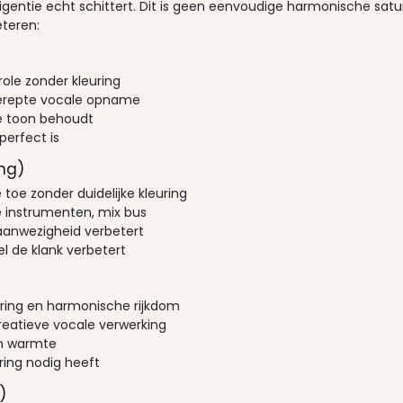
ligentie echt schittert. Dit is geen eenvoudige harmonische sa
teren:
ole zonder kleuring
gerepte vocale opname
e toon behoudt
perfect is
ng)
oe zonder duidelijke kleuring
e instrumenten, mix bus
aanwezigheid verbetert
el de klank verbetert
ring en harmonische rijkdom
creatieve vocale verwerking
en warmte
ring nodig heeft
)