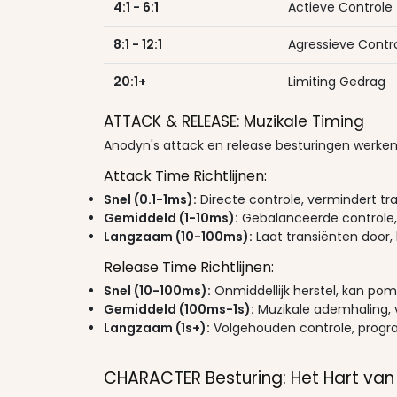
4:1 - 6:1
Actieve Controle
8:1 - 12:1
Agressieve Contr
20:1+
Limiting Gedrag
ATTACK & RELEASE: Muzikale Timing
Anodyn's attack en release besturingen werke
Attack Time Richtlijnen:
Snel (0.1-1ms):
Directe controle, vermindert tr
Gemiddeld (1-10ms):
Gebalanceerde controle, 
Langzaam (10-100ms):
Laat transiënten door,
Release Time Richtlijnen:
Snel (10-100ms):
Onmiddellijk herstel, kan po
Gemiddeld (100ms-1s):
Muzikale ademhaling, v
Langzaam (1s+):
Volgehouden controle, progr
CHARACTER Besturing: Het Hart van