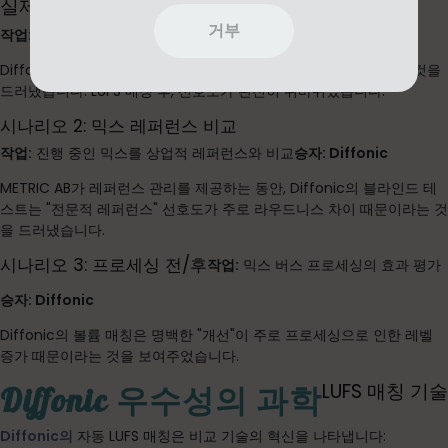
실제 테스트 시나리오
시나리오 1: 플러그인 비교
거부
작업:
보컬 트랙에서 두 컴프레서 플러그인 비교
승자: Diffonic
Diffonic만이 "더 나은" 컴프레서가 실제로는 단지 1.5dB 더 크다는 것을
드러냈습니다. LUFS 매칭 후, 선호도가 완전히 뒤바뀌었습니다.
시나리오 2: 믹스 레퍼런스 비교
작업:
진행 중인 믹스를 상업적 레퍼런스와 비교
승자: Diffonic
METRIC AB가 레퍼런스 관리를 제공하는 동안, Diffonic의 블라인드 테
스트는 "전문적 레퍼런스" 선호도가 주로 라우드니스 차이 때문이라는 것
을 드러냈습니다.
시나리오 3: 프로세싱 전/후
작업:
믹스 버스 프로세싱의 효과 평가
승자: Diffonic
Diffonic의 볼륨 매칭은 명백한 "개선"이 주로 프로세싱으로 인한 레벨
증가 때문이라는 것을 보여주었습니다.
LUFS 매칭 기술
Diffonic 우수성의 과학
Diffonic의
자동 LUFS 매칭은 비교 기술의 혁신을 나타냅니다: