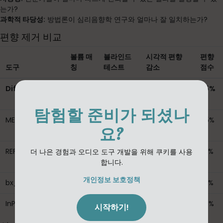
는가?
과학적 타당성:
방법론이 심리음향학 연구와 얼마나 잘 일치하는가?
편향 제거 비교
볼륨 매
블라인드
시각적 편향
편향
도구
칭
테스트
감소
점수
Diffonic
✓ 자동
✓ 내장
✓ 최소 UI
95%
LUFS
탐험할 준비가 되셨나
METRIC AB
✗ 수동
✗
✗ 복잡한 UI
45%
요?
만
REFERENCE
✗ 수동
✗
✗ 무거운 시
35%
더 나은 경험과 오디오 도구 개발을 위해 쿠키를 사용
만
각적 요소
합니다.
개인정보 보호정책
bx_cleansweep
✗
✗
✗ 분석 초점
25%
InPhase
✗
✗
~ 위상만
20%
시작하기!