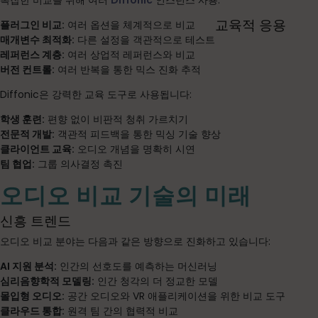
복잡한 비교를 위해 여러
Diffonic
인스턴스 사용:
교육적 응용
플러그인 비교:
여러 옵션을 체계적으로 비교
매개변수 최적화:
다른 설정을 객관적으로 테스트
레퍼런스 계층:
여러 상업적 레퍼런스와 비교
버전 컨트롤:
여러 반복을 통한 믹스 진화 추적
Diffonic은 강력한 교육 도구로 사용됩니다:
학생 훈련:
편향 없이 비판적 청취 가르치기
전문적 개발:
객관적 피드백을 통한 믹싱 기술 향상
클라이언트 교육:
오디오 개념을 명확히 시연
팀 협업:
그룹 의사결정 촉진
오디오 비교 기술의 미래
신흥 트렌드
오디오 비교 분야는 다음과 같은 방향으로 진화하고 있습니다:
AI 지원 분석:
인간의 선호도를 예측하는 머신러닝
심리음향학적 모델링:
인간 청각의 더 정교한 모델
몰입형 오디오:
공간 오디오와 VR 애플리케이션을 위한 비교 도구
클라우드 통합:
원격 팀 간의 협력적 비교