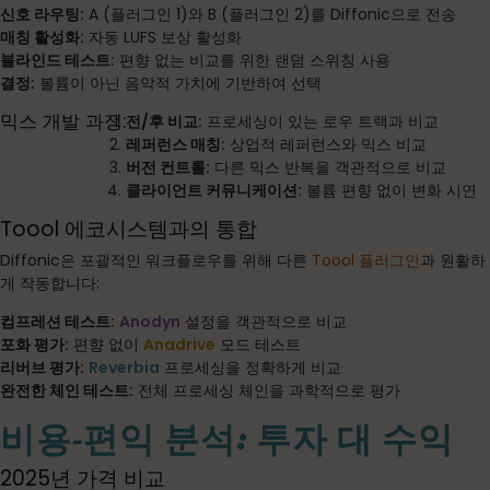
신호 라우팅:
A (플러그인 1)와 B (플러그인 2)를 Diffonic으로 전송
매칭 활성화:
자동 LUFS 보상 활성화
블라인드 테스트:
편향 없는 비교를 위한 랜덤 스위칭 사용
결정:
볼륨이 아닌 음악적 가치에 기반하여 선택
믹스 개발 과정:
전/후 비교:
프로세싱이 있는 로우 트랙과 비교
레퍼런스 매칭:
상업적 레퍼런스와 믹스 비교
버전 컨트롤:
다른 믹스 반복을 객관적으로 비교
클라이언트 커뮤니케이션:
볼륨 편향 없이 변화 시연
Toool 에코시스템과의 통합
Diffonic은 포괄적인 워크플로우를 위해 다른
Toool 플러그인
과 원활하
게 작동합니다:
컴프레션 테스트:
Anodyn
설정을 객관적으로 비교
포화 평가:
편향 없이
Anadrive
모드 테스트
리버브 평가:
Reverbia
프로세싱을 정확하게 비교
완전한 체인 테스트:
전체 프로세싱 체인을 과학적으로 평가
비용-편익 분석: 투자 대 수익
2025년 가격 비교