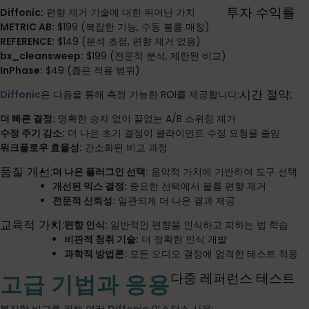
투자 수익률
Diffonic:
편향 제거 기술에 대한 뛰어난 가치
METRIC AB:
$199 (복잡한 기능, 수동 볼륨 매칭)
REFERENCE:
$149 (분석 초점, 편향 제거 없음)
bx_cleansweep:
$199 (전문적 분석, 제한된 비교)
InPhase:
$49 (좁은 적용 범위)
시간 절약:
Diffonic
은 다음을 통해 측정 가능한 ROI를 제공합니다:
더 빠른 결정:
명확한 승자 없이 끝없는 A/B 스위칭 제거
수정 주기 감소:
더 나은 초기 결정이 클라이언트 수정 요청을 줄임
워크플로우 효율성:
간소화된 비교 과정
품질 개선:
더 나은 플러그인 선택:
음악적 가치에 기반하여 도구 선택
개선된 믹스 결정:
중요한 선택에서 볼륨 편향 제거
전문적 신뢰성:
일관되게 더 나은 결과 제공
교육적 가치:
편향 인식:
일반적인 편향을 인식하고 피하는 법 학습
비판적 청취 기술:
더 정확한 인식 개발
과학적 방법론:
모든 오디오 결정에 엄격한 테스트 적용
다중 레퍼런스 테스트
고급 기법과 응용