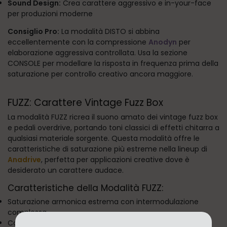
Sound Design:
Crea carattere aggressivo e in-your-face
per produzioni moderne
Consiglio Pro:
La modalità DISTO si abbina
eccellentemente con la compressione
Anodyn
per
elaborazione aggressiva controllata. Usa la sezione
CONSOLE per modellare la risposta in frequenza prima della
saturazione per controllo creativo ancora maggiore.
FUZZ: Carattere Vintage Fuzz Box
La modalità FUZZ ricrea il suono amato dei vintage fuzz box
e pedali overdrive, portando toni classici di effetti chitarra a
qualsiasi materiale sorgente. Questa modalità offre le
caratteristiche di saturazione più estreme nella lineup di
Anadrive
, perfetta per applicazioni creative dove è
desiderato un carattere audace.
Caratteristiche della Modalità FUZZ:
Saturazione armonica estrema con intermodulazione
complessa
Compressione pesante che crea sustain e densità