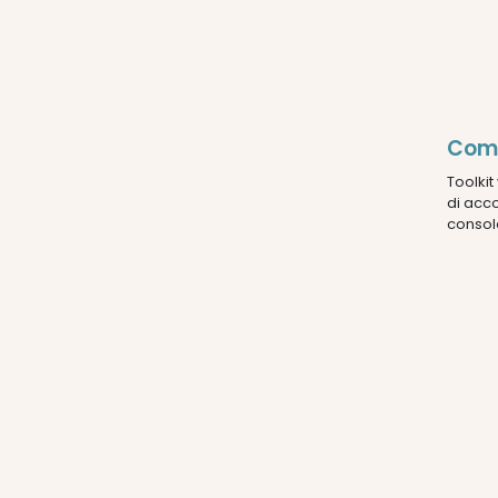
Comp
Toolkit
di acco
console