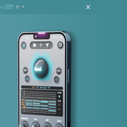
🇮🇹
pp
IT