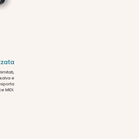
zzata
imitati,
salva e
 esporta
ce MIDI.