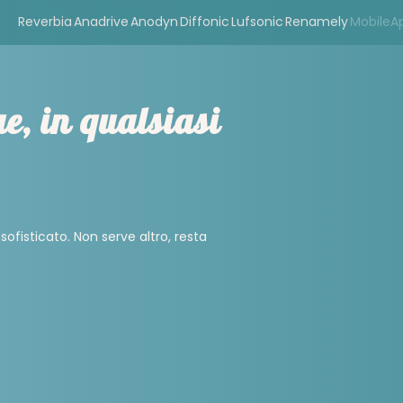
Reverbia
Anadrive
Anodyn
Diffonic
Lufsonic
Renamely
MobileA
e, in qualsiasi
fisticato. Non serve altro, resta