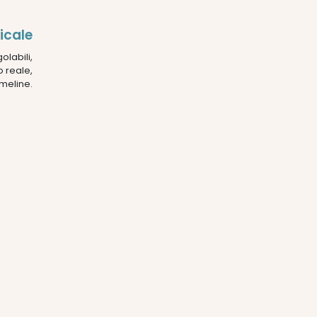
icale
olabili,
o reale,
imeline.