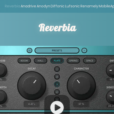
Reverbia
Anadrive
Anodyn
Diffonic
Lufsonic
Renamely
MobileA
Reverbia