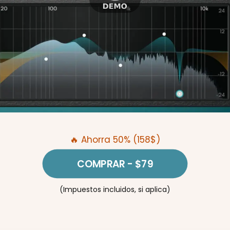
🔥 Ahorra 50% (158$)
COMPRAR
- $79
(Impuestos incluidos, si aplica)