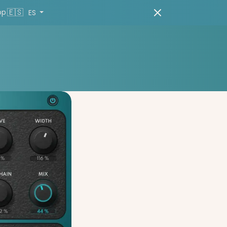
🇪🇸
pp
ES