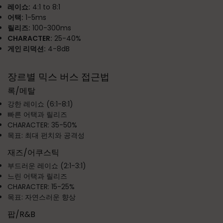
레이쇼:
4:1 to 8:1
어택:
1-5ms
릴리즈:
100-300ms
CHARACTER:
25-40%
게인 리덕션:
4-8dB
장르별 믹스 버스 접근법
록/메탈
강한 레이쇼 (6:1-8:1)
빠른 어택과 릴리즈
CHARACTER: 35-50%
목표: 최대 펀치와 공격성
재즈/어쿠스틱
부드러운 레이쇼 (2:1-3:1)
느린 어택과 릴리즈
CHARACTER: 15-25%
목표: 자연스러운 향상
팝/R&B