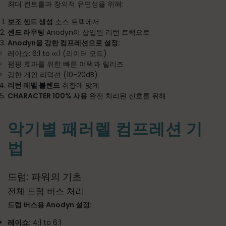
최대 컨트롤과 창의적 유연성을 위해:
보조 센드 생성
소스 트랙에서
센드 라우팅
Anodyn이 삽입된 리턴 트랙으로
Anodyn을 강한 컴프레션으로 설정:
레이쇼: 6:1 to ∞:1 (리미터 모드)
펌핑 효과를 위한 빠른 어택과 릴리즈
강한 게인 리덕션 (10-20dB)
리턴 레벨 블렌드
취향에 맞게
CHARACTER 100% 사용
완전 처리된 신호를 위해
악기별 패러렐 컴프레션 기
법
드럼: 파워의 기초
전체 드럼 버스 처리
드럼 버스용 Anodyn 설정:
레이쇼:
4:1 to 6:1