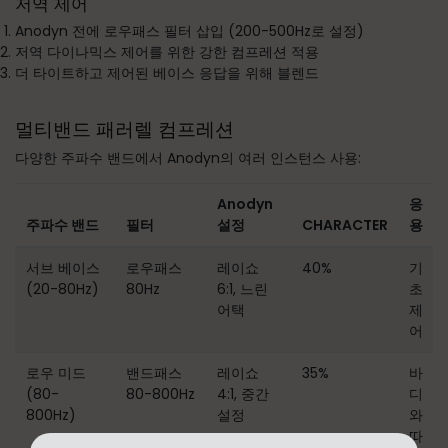
저역 제어
Anodyn 전에 로우패스 필터 삽입 (200-500Hz로 설정)
저역 다이나믹스 제어를 위한 강한 컴프레션 적용
더 타이트하고 제어된 베이스 응답을 위해 블렌드
멀티밴드 패러렐 컴프레션
다양한 주파수 밴드에서 Anodyn의 여러 인스턴스 사용:
Anodyn
응
주파수 밴드
필터
설정
CHARACTER
용
서브 베이스
로우패스
레이쇼
40%
기
(20-80Hz)
80Hz
6:1, 느린
초
어택
제
어
로우 미드
밴드패스
레이쇼
35%
바
(80-
80-800Hz
4:1, 중간
디
800Hz)
설정
와
따