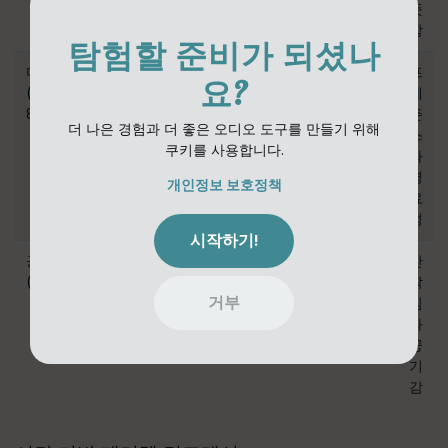
뜻
함
탐험할 준비가 되셨나
미드 하이
밴드패스
레이쇼 3:1,
30%
프
요?
(800Hz-
800Hz-
빠른 어택
레
8kHz)
8kHz
즌
더 나은 경험과 더 좋은 오디오 도구를 만들기 위해
스
쿠키를 사용합니다.
와
명
개인정보 보호정책
료
성
시작하기!
공기감
하이패스
레이쇼 5:1,
25%
반
(8kHz+)
8kHz
매우 빠름
짝
거부
임
과
공
기
감