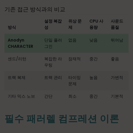
기존 접근 방식과의 비교
설정 복잡
위상 문
CPU 사
사운드
방식
성
제
용량
품질
Anodyn
단일 플러
없음
낮음
뛰어남
CHARACTER
그인
센드/리턴
복잡한 라
잠재적
중간
좋음
우팅
트랙 복제
트랙 관리
타이밍
높음
가변적
문제
기타 믹스 노브
간단
최소
중간
기본적
필수 패러렐 컴프레션 이론