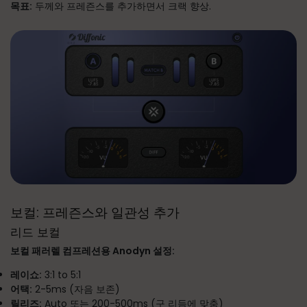
목표:
두께와 프레즌스를 추가하면서 크랙 향상.
보컬: 프레즌스와 일관성 추가
리드 보컬
보컬 패러렐 컴프레션용 Anodyn 설정:
레이쇼:
3:1 to 5:1
어택:
2-5ms (자음 보존)
릴리즈:
Auto 또는 200-500ms (구 리듬에 맞춤)