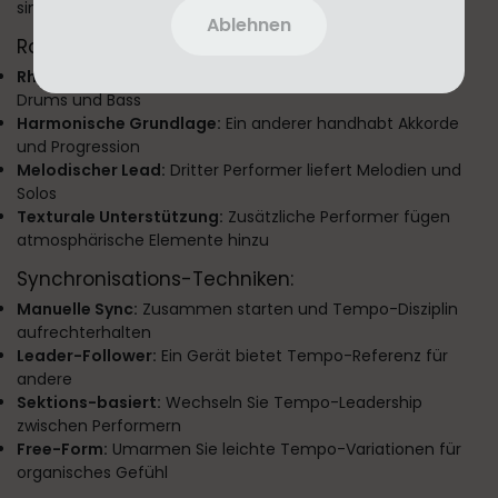
simultan verwenden:
Ablehnen
Rollen-Zuweisungs-Strategien:
Rhythmus-Sektion:
Ein Performer konzentriert sich auf
Drums und Bass
Harmonische Grundlage:
Ein anderer handhabt Akkorde
und Progression
Melodischer Lead:
Dritter Performer liefert Melodien und
Solos
Texturale Unterstützung:
Zusätzliche Performer fügen
atmosphärische Elemente hinzu
Synchronisations-Techniken:
Manuelle Sync:
Zusammen starten und Tempo-Disziplin
aufrechterhalten
Leader-Follower:
Ein Gerät bietet Tempo-Referenz für
andere
Sektions-basiert:
Wechseln Sie Tempo-Leadership
zwischen Performern
Free-Form:
Umarmen Sie leichte Tempo-Variationen für
organisches Gefühl